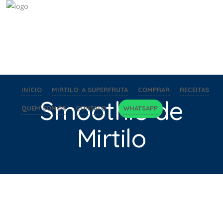
INÍCIO
MIRTILO: A SUPERFRUTA
COMPRAR
RECEITAS
Smoothie de
QUEM SOMOS
CONTATO
WHATSAPP
Mirtilo